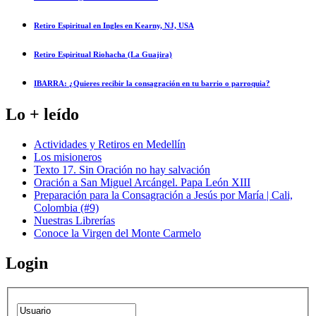
Retiro Espiritual en Ingles en Kearny, NJ, USA
Retiro Espiritual Riohacha (La Guajira)
IBARRA: ¿Quieres recibir la consagración en tu barrio o parroquia?
Lo + leído
Actividades y Retiros en Medellín
Los misioneros
Texto 17. Sin Oración no hay salvación
Oración a San Miguel Arcángel. Papa León XIII
Preparación para la Consagración a Jesús por María | Cali,
Colombia (#9)
Nuestras Librerías
Conoce la Virgen del Monte Carmelo
Login