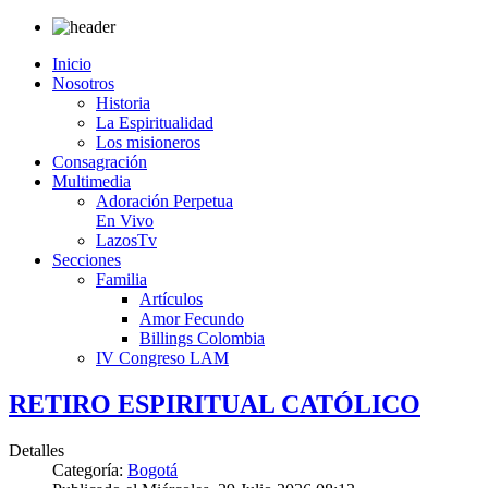
Inicio
Nosotros
Historia
La Espiritualidad
Los misioneros
Consagración
Multimedia
Adoración Perpetua
En Vivo
LazosTv
Secciones
Familia
Artículos
Amor Fecundo
Billings Colombia
IV Congreso LAM
RETIRO ESPIRITUAL CATÓLICO
Detalles
Categoría:
Bogotá