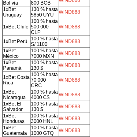
WIND888
Bolivia
800 BOB
1xBet
130 % hasta
WIND888
Uruguay
5850 UYU
100 % hasta
1xBet Chile
500 000
WIND888
CLP
100 % hasta
1xBet Perú
WIND888
S/ 1100
1xBet
100 % hasta
WIND888
México
7000 MXN
1xBet
100 % hasta
WIND888
Panamá
130 $
100 % hasta
1xBet Costa
70 000
WIND888
Rica
CRC
1xBet
100 % hasta
WIND888
Nicaragua
4000 C$
1xBet El
100 % hasta
WIND888
Salvador
130 $
1xBet
100 % hasta
WIND888
Honduras
3000 HNL
1xBet
100 % hasta
WIND888
Guatemala
1000 GTQ