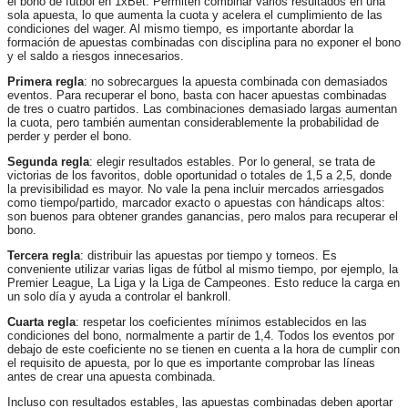
el bono de fútbol en 1xBet. Permiten combinar varios resultados en una
sola apuesta, lo que aumenta la cuota y acelera el cumplimiento de las
condiciones del wager. Al mismo tiempo, es importante abordar la
formación de apuestas combinadas con disciplina para no exponer el bono
y el saldo a riesgos innecesarios.
Primera regla
: no sobrecargues la apuesta combinada con demasiados
eventos. Para recuperar el bono, basta con hacer apuestas combinadas
de tres o cuatro partidos. Las combinaciones demasiado largas aumentan
la cuota, pero también aumentan considerablemente la probabilidad de
perder y perder el bono.
Segunda regla
: elegir resultados estables. Por lo general, se trata de
victorias de los favoritos, doble oportunidad o totales de 1,5 a 2,5, donde
la previsibilidad es mayor. No vale la pena incluir mercados arriesgados
como tiempo/partido, marcador exacto o apuestas con hándicaps altos:
son buenos para obtener grandes ganancias, pero malos para recuperar el
bono.
Tercera regla
: distribuir las apuestas por tiempo y torneos. Es
conveniente utilizar varias ligas de fútbol al mismo tiempo, por ejemplo, la
Premier League, La Liga y la Liga de Campeones. Esto reduce la carga en
un solo día y ayuda a controlar el bankroll.
Cuarta regla
: respetar los coeficientes mínimos establecidos en las
condiciones del bono, normalmente a partir de 1,4. Todos los eventos por
debajo de este coeficiente no se tienen en cuenta a la hora de cumplir con
el requisito de apuesta, por lo que es importante comprobar las líneas
antes de crear una apuesta combinada.
Incluso con resultados estables, las apuestas combinadas deben aportar