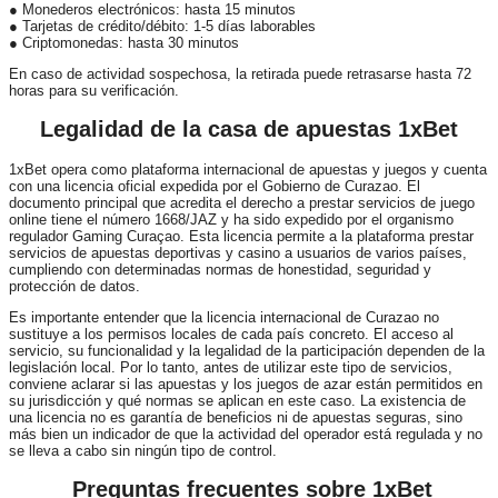
● Monederos electrónicos: hasta 15 minutos
● Tarjetas de crédito/débito: 1-5 días laborables
● Criptomonedas: hasta 30 minutos
En caso de actividad sospechosa, la retirada puede retrasarse hasta 72
horas para su verificación.
Legalidad de la casa de apuestas 1xBet
1xBet opera como plataforma internacional de apuestas y juegos y cuenta
con una licencia oficial expedida por el Gobierno de Curazao. El
documento principal que acredita el derecho a prestar servicios de juego
online tiene el número 1668/JAZ y ha sido expedido por el organismo
regulador Gaming Curaçao. Esta licencia permite a la plataforma prestar
servicios de apuestas deportivas y casino a usuarios de varios países,
cumpliendo con determinadas normas de honestidad, seguridad y
protección de datos.
Es importante entender que la licencia internacional de Curazao no
sustituye a los permisos locales de cada país concreto. El acceso al
servicio, su funcionalidad y la legalidad de la participación dependen de la
legislación local. Por lo tanto, antes de utilizar este tipo de servicios,
conviene aclarar si las apuestas y los juegos de azar están permitidos en
su jurisdicción y qué normas se aplican en este caso. La existencia de
una licencia no es garantía de beneficios ni de apuestas seguras, sino
más bien un indicador de que la actividad del operador está regulada y no
se lleva a cabo sin ningún tipo de control.
Preguntas frecuentes sobre 1xBet