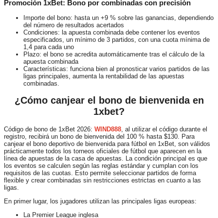
Promoción 1xBet: Bono por combinadas con precisión
Importe del bono: hasta un +9 % sobre las ganancias, dependiendo
del número de resultados acertados
Condiciones: la apuesta combinada debe contener los eventos
especificados, un mínimo de 3 partidos, con una cuota mínima de
1,4 para cada uno
Plazo: el bono se acredita automáticamente tras el cálculo de la
apuesta combinada
Características: funciona bien al pronosticar varios partidos de las
ligas principales, aumenta la rentabilidad de las apuestas
combinadas.
¿Cómo canjear el bono de bienvenida en
1xbet?
Código de bono de 1xBet 2026:
WIND888
, al utilizar el código durante el
registro, recibirá un bono de bienvenida del 100 % hasta $130. Para
canjear el bono deportivo de bienvenida para fútbol en 1xBet, son válidos
prácticamente todos los torneos oficiales de fútbol que aparecen en la
línea de apuestas de la casa de apuestas. La condición principal es que
los eventos se calculen según las reglas estándar y cumplan con los
requisitos de las cuotas. Esto permite seleccionar partidos de forma
flexible y crear combinadas sin restricciones estrictas en cuanto a las
ligas.
En primer lugar, los jugadores utilizan las principales ligas europeas:
La Premier League inglesa