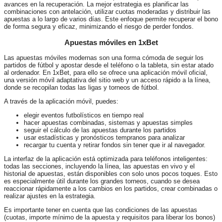
avances en la recuperación. La mejor estrategia es planificar las
combinaciones con antelación, utilizar cuotas moderadas y distribuir las
apuestas a lo largo de varios días. Este enfoque permite recuperar el bono
de forma segura y eficaz, minimizando el riesgo de perder fondos.
Apuestas móviles en 1xBet
Las apuestas móviles modernas son una forma cómoda de seguir los
partidos de fútbol y apostar desde el teléfono o la tableta, sin estar atado
al ordenador. En 1xBet, para ello se ofrece una aplicación móvil oficial,
una versión móvil adaptativa del sitio web y un acceso rápido a la línea,
donde se recopilan todas las ligas y torneos de fútbol.
A través de la aplicación móvil, puedes:
elegir eventos futbolísticos en tiempo real
hacer apuestas combinadas, sistemas y apuestas simples
seguir el cálculo de las apuestas durante los partidos
usar estadísticas y pronósticos tempranos para analizar
recargar tu cuenta y retirar fondos sin tener que ir al navegador.
La interfaz de la aplicación está optimizada para teléfonos inteligentes:
todas las secciones, incluyendo la línea, las apuestas en vivo y el
historial de apuestas, están disponibles con solo unos pocos toques. Esto
es especialmente útil durante los grandes torneos, cuando se desea
reaccionar rápidamente a los cambios en los partidos, crear combinadas o
realizar ajustes en la estrategia.
Es importante tener en cuenta que las condiciones de las apuestas
(cuotas, importe mínimo de la apuesta y requisitos para liberar los bonos)