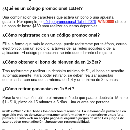
¿Qué es un código promocional 1xBet?
Una combinación de caracteres que activa un bono o una apuesta
gratuita. Por ejemplo, el
código promocional 1xbet 2026
:
WIND888
ofrece
un bono de hasta $130 para realizar apuestas deportivas.
¿Cómo registrarse con un código promocional?
Elija la forma que más le convenga: puede registrarse por teléfono, correo
electrónico, con un solo clic, a través de las redes sociales o de la
aplicación. El código promocional se introduce durante el registro.
¿Cómo obtener el bono de bienvenida en 1xBet?
Tras registrarse y realizar un depósito mínimo de $1, el bono se acredita
automáticamente. Para poder retirarlo, se deben realizar apuestas
combinadas con una cuota mínima de 1,4 y un mínimo de 3 eventos.
¿Cómo retirar ganancias en 1xBet?
Pase la verificación, utilice el mismo método que para el depósito. Mínimo
$1 - $10, plazo de 15 minutos a 5 días. Una cuenta por persona.
© 2017–2026 1xBet
. Todos los derechos reservados. La información publicada en
este sitio web es de carácter meramente informativo y no constituye una oferta
pública. El sitio web no acepta pagos ni organiza juegos de azar. Los juegos de
azar pueden crear adicción. Juegue con responsabilidad.