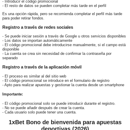
- Introducir el código promocional
- El resto de datos se pueden completar más tarde en el perfil
Es una opción rápida, pero se recomienda completar el perfil más tarde
para poder retirar fondos.
Registro a través de redes sociales
- Se puede iniciar sesión a través de Google u otros servicios disponibles
- Los datos se importan automáticamente
- El código promocional debe introducirse manualmente, si el campo está
disponible
- La cuenta se crea sin necesidad de confirmar la contraseña por
separado
Registro a través de la aplicación móvil
- El proceso es similar al del sitio web
- El código promocional se introduce en el formulario de registro
- Apto para realizar apuestas y gestionar la cuenta desde un smartphone
Importante:
- El código promocional solo se puede introducir durante el registro.
- No se puede añadir después de crear la cuenta.
- Cada usuario solo puede tener una cuenta.
1xBet Bono de bienvenida para apuestas
deportivas (2026)