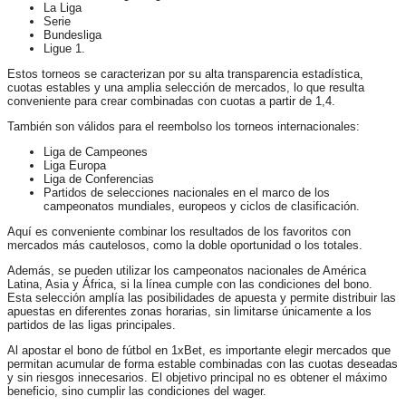
La Liga
Serie
Bundesliga
Ligue 1.
Estos torneos se caracterizan por su alta transparencia estadística,
cuotas estables y una amplia selección de mercados, lo que resulta
conveniente para crear combinadas con cuotas a partir de 1,4.
También son válidos para el reembolso los torneos internacionales:
Liga de Campeones
Liga Europa
Liga de Conferencias
Partidos de selecciones nacionales en el marco de los
campeonatos mundiales, europeos y ciclos de clasificación.
Aquí es conveniente combinar los resultados de los favoritos con
mercados más cautelosos, como la doble oportunidad o los totales.
Además, se pueden utilizar los campeonatos nacionales de América
Latina, Asia y África, si la línea cumple con las condiciones del bono.
Esta selección amplía las posibilidades de apuesta y permite distribuir las
apuestas en diferentes zonas horarias, sin limitarse únicamente a los
partidos de las ligas principales.
Al apostar el bono de fútbol en 1xBet, es importante elegir mercados que
permitan acumular de forma estable combinadas con las cuotas deseadas
y sin riesgos innecesarios. El objetivo principal no es obtener el máximo
beneficio, sino cumplir las condiciones del wager.