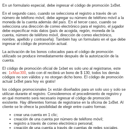
En un formulario especial, debe ingresar el código de promoción 1xBet.
En el segundo caso, cuando se selecciona el registro a través de un
número de teléfono móvil, debe agregar su número de teléfono móvil a la
moneda de la cuenta además del país. En el tercer caso, cuando se
selecciona una dirección de correo electrónico para el registro, el jugador
debe especificar más datos (país de acogida, región, moneda de la
cuenta, número de teléfono móvil, dirección de correo electrónico,
nombre, apellido y contraseña). También hay un formulario en el que debe
ingresar el código de promoción actual.
La activación de los bonos colocados para el código de promoción
utilizado se produce inmediatamente después de la autorización de la
cuenta.
El código de promoción oficial de 1xbet es solo uno al registrarse, este
es:
1xMax300
, solo con él recibirá un bono de $ 130, todos los demás
códigos no son válidos y no otorgan dicho bono. El código de promoción
actual 1xBet para hoy es gratis!
los códigos promocionales 1x están diseñados para un solo uso y solo se
utilizan durante el registro. Consideremos el procedimiento de registro y
en qué momento será necesario ingresar el código de promoción
existente. Hay diferentes formas de registrarse en la oficina de 1xBet. Al
cliente se le ofrece la posibilidad de elegir entre cuatro formas:
crear una cuenta en 1 clic;
creación de una cuenta por número de teléfono móvil;
registro a través de correo electrónico personal;
creación de una cuenta a través de cuentas de redes sociales.