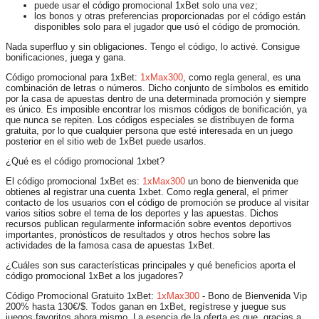
puede usar el código promocional 1xBet solo una vez;
los bonos y otras preferencias proporcionadas por el código están
disponibles solo para el jugador que usó el código de promoción.
Nada superfluo y sin obligaciones. Tengo el código, lo activé. Consigue
bonificaciones, juega y gana.
Código promocional para 1xBet:
1xMax300
, como regla general, es una
combinación de letras o números. Dicho conjunto de símbolos es emitido
por la casa de apuestas dentro de una determinada promoción y siempre
es único. Es imposible encontrar los mismos códigos de bonificación, ya
que nunca se repiten. Los códigos especiales se distribuyen de forma
gratuita, por lo que cualquier persona que esté interesada en un juego
posterior en el sitio web de 1xBet puede usarlos.
¿Qué es el código promocional 1xbet?
El código promocional 1xBet es:
1xMax300
un bono de bienvenida que
obtienes al registrar una cuenta 1xbet. Como regla general, el primer
contacto de los usuarios con el código de promoción se produce al visitar
varios sitios sobre el tema de los deportes y las apuestas. Dichos
recursos publican regularmente información sobre eventos deportivos
importantes, pronósticos de resultados y otros hechos sobre las
actividades de la famosa casa de apuestas 1xBet.
¿Cuáles son sus características principales y qué beneficios aporta el
código promocional 1xBet a los jugadores?
Código Promocional Gratuito 1xBet:
1xMax300
- Bono de Bienvenida Vip
200% hasta 130€/$. Todos ganan en 1xBet, regístrese y juegue sus
juegos favoritos ahora mismo. La esencia de la oferta es que, gracias a