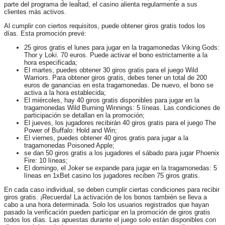
parte del programa de lealtad, el casino alienta regularmente a sus
clientes más activos.
Al cumplir con ciertos requisitos, puede obtener giros gratis todos los
días. Esta promoción prevé:
25 giros gratis el lunes para jugar en la tragamonedas Viking Gods:
Thor y Loki. 70 euros. Puede activar el bono estrictamente a la
hora especificada;
El martes, puedes obtener 30 giros gratis para el juego Wild
Warriors. Para obtener giros gratis, debes tener un total de 200
euros de ganancias en esta tragamonedas. De nuevo, el bono se
activa a la hora establecida;
El miércoles, hay 40 giros gratis disponibles para jugar en la
tragamonedas Wild Burning Winnings: 5 líneas. Las condiciones de
participación se detallan en la promoción;
El jueves, los jugadores recibirán 40 giros gratis para el juego The
Power of Buffalo: Hold and Win;
El viernes, puedes obtener 40 giros gratis para jugar a la
tragamonedas Poisoned Apple;
se dan 50 giros gratis a los jugadores el sábado para jugar Phoenix
Fire: 10 líneas;
El domingo, el Joker se expande para jugar en la tragamonedas: 5
líneas en 1xBet casino los jugadores reciben 75 giros gratis.
En cada caso individual, se deben cumplir ciertas condiciones para recibir
giros gratis. ¡Recuerda! La activación de los bonos también se lleva a
cabo a una hora determinada. Solo los usuarios registrados que hayan
pasado la verificación pueden participar en la promoción de giros gratis
todos los días. Las apuestas durante el juego solo están disponibles con