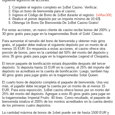
siguiente algoritmo de acciones:
Complete el registro completo en 1xBet Casino. Verificar;
Elija un bono de bienvenida para el casino;
Ingrese el Código de Bono de 1xBet durante el registro:
1xMax300
;
Realice el primer depósito por un importe mínimo de 10 €/$.
Obtenga Un Bono De Bienvenida De 1xBet Casino Gratis!
Por estas acciones, un nuevo cliente de casino recibe bonos del 200% y
30 giros gratis para jugar en la tragamonedas Book of Gold: Classic.
Para aumentar el tamaño del bono de bienvenida y obtener más giros
gratis, el jugador debe realizar el siguiente depósito por un monto de al
menos 15 EUR. En respuesta a estas acciones, el casino ofrece otra
porción de bonos, pero en la cantidad del 50% del monto del depósito y
otros 35 giros gratis para jugar en la tragamonedas Legend of Cleopatra.
El tercer paquete de bonificación estará disponible después del tercer
depósito. Si deposita hasta 15 EUR en la cuenta, el 25% del importe del
depósito se acreditará en la cuenta de bonificación. Luego, también hay
40 giros gratis para jugar gratis en la tragamonedas Solar Queen.
El cuarto bono de depósito completa el paquete de bienvenida. Una vez
más, el jugador debe recargar la cuenta por un monto de al menos 15
EUR. Para esta reposición, 1xBet casino ofrece bonos por un monto del
25% del monto del depósito. Agregue a esto 45 giros gratis para jugar en
la tragamonedas Imperial Fruits: 40 lines. Como resultado, el paquete de
bienvenida totaliza el 200% de los montos acreditados en la cuenta dentro
de los primeros cuatro depósitos.
La cantidad máxima de bonos de 1xbet puede ser de hasta 1500 EUR y