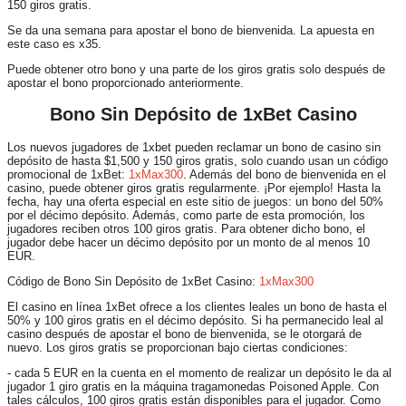
150 giros gratis.
Se da una semana para apostar el bono de bienvenida. La apuesta en
este caso es x35.
Puede obtener otro bono y una parte de los giros gratis solo después de
apostar el bono proporcionado anteriormente.
Bono Sin Depósito de 1xBet Casino
Los nuevos jugadores de 1xbet pueden reclamar un bono de casino sin
depósito de hasta $1,500 y 150 giros gratis, solo cuando usan un código
promocional de 1xBet:
1xMax300
. Además del bono de bienvenida en el
casino, puede obtener giros gratis regularmente. ¡Por ejemplo! Hasta la
fecha, hay una oferta especial en este sitio de juegos: un bono del 50%
por el décimo depósito. Además, como parte de esta promoción, los
jugadores reciben otros 100 giros gratis. Para obtener dicho bono, el
jugador debe hacer un décimo depósito por un monto de al menos 10
EUR.
Código de Bono Sin Depósito de 1xBet Casino:
1xMax300
El casino en línea 1xBet ofrece a los clientes leales un bono de hasta el
50% y 100 giros gratis en el décimo depósito. Si ha permanecido leal al
casino después de apostar el bono de bienvenida, se le otorgará de
nuevo. Los giros gratis se proporcionan bajo ciertas condiciones:
- cada 5 EUR en la cuenta en el momento de realizar un depósito le da al
jugador 1 giro gratis en la máquina tragamonedas Poisoned Apple. Con
tales cálculos, 100 giros gratis están disponibles para el jugador. Como