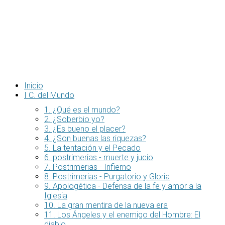
Inicio
I C. del Mundo
1. ¿Qué es el mundo?
2. ¿Soberbio yo?
3. ¿Es bueno el placer?
4. ¿Son buenas las riquezas?
5. La tentación y el Pecado
6. postrimerias - muerte y jucio
7. Postrimerias - Infierno
8. Postrimerias - Purgatorio y Gloria
9. Apologética - Defensa de la fe y amor a la
Iglesia
10. La gran mentira de la nueva era
11. Los Ángeles y el enemigo del Hombre: El
diablo