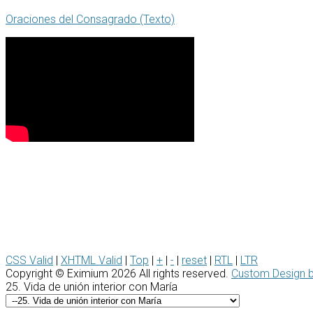
Oraciones del Consagrado (Texto)
CSS Valid
|
XHTML Valid
|
Top
|
+
|
-
|
reset
|
RTL
|
LTR
Copyright ©
Eximium
2026 All rights reserved.
Custom Design 
25. Vida de unión interior con María