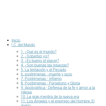
Inicio
I C. del Mundo
1. ¿Qué es el mundo?
2. ¿Soberbio yo?
3. ¿Es bueno el placer?
4. ¿Son buenas las riquezas?
5. La tentación y el Pecado
6. postrimerias - muerte y jucio
7. Postrimerias - Infierno
8. Postrimerias - Purgatorio y Gloria
9. Apologética - Defensa de la fe y amor a la
Iglesia
10. La gran mentira de la nueva era
11. Los Ángeles y el enemigo del Hombre: El
diablo