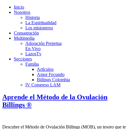
Inicio
Nosotros
Historia
La Espiritualidad
Los misioneros
Consagración
Multimedia
Adoración Perpetua
En Vivo
LazosTv
Secciones
Familia
Artículos
Amor Fecundo
Billings Colombia
IV Congreso LAM
Aprende el Método de la Ovulación
Billings ®
Descubre el Método de Ovulación Billings (MOB), un tesoro que te