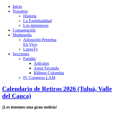
Inicio
Nosotros
Historia
La Espiritualidad
Los misioneros
Consagración
Multimedia
Adoración Perpetua
En Vivo
LazosTv
Secciones
Familia
Artículos
Amor Fecundo
Billings Colombia
IV Congreso LAM
Calendario de Retiros 2026 (Tuluá, Valle
del Cauca)
¡Les tenemos una gran noticia!