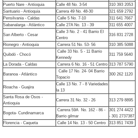
Puerto Nare - Antioquia
Calle 48 No. 3-54
310 393 2053
Santuario - Antioquia
Carrera 49 No. 48-30
321 659 2792
Pensilvania - Caldas
Calle 5 No. 7-10
311 641 7667
Sabanalarga - Atlántico
Calle 27A No. 13 - 39
311 655 4007
Calle 3 No. 2 - 41 Barrio El
San Alberto - Cesar
316 831 2728
Centro
Rionegro - Antioquia
Carrera 51 No. 53- 56
310 385 5088
Calle 33 No. 5 - 11 Barrio
Quibdó - Chocó
311 759 5640
Kennedy
La Dorada - Caldas
Carrera 6 No. 16 - 51 Centro
313 787 5790
Calle 17 No. 24- 04 Barrio
Baranoa - Atlántico
300 262 1120
Topacio
Calle 13 No. 7 - 8 Variedades
Rioacha - Guajira
la 13
Santa Rosa de Osos -
Carrera 31 No. 32 - 26
313 279 8895
Antioquia
Carrera 59A No. 162 - 86 -
301 274 4422
Bogota- Cundinamarca
Barrio gilmar
- 301 2737387
Florencia - Caqueta
Calle 14 No. 13 - 50 Centro
313 851 7439