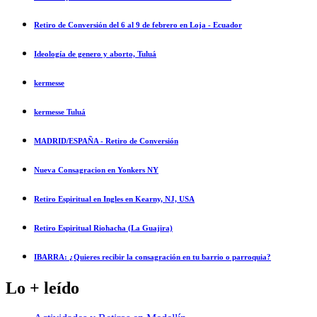
Retiro de Conversión del 6 al 9 de febrero en Loja - Ecuador
Ideología de genero y aborto, Tuluá
kermesse
kermesse Tuluá
MADRID/ESPAÑA - Retiro de Conversión
Nueva Consagracion en Yonkers NY
Retiro Espiritual en Ingles en Kearny, NJ, USA
Retiro Espiritual Riohacha (La Guajira)
IBARRA: ¿Quieres recibir la consagración en tu barrio o parroquia?
Lo + leído