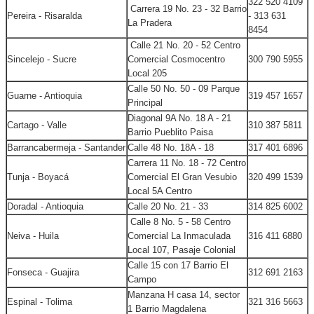
322 520 4109
Carrera 19 No. 23 - 32 Barrio
Pereira - Risaralda
- 313 631
La Pradera
8454
Calle 21 No. 20 - 52 Centro
Sincelejo - Sucre
Comercial Cosmocentro
300 790 5955
Local 205
Calle 50 No. 50 - 09 Parque
Guarne - Antioquia
319 457 1657
Principal
Diagonal 9A No. 18 A - 21
Cartago - Valle
310 387 5811
Barrio Pueblito Paisa
Barrancabermeja - Santander
Calle 48 No. 18A - 18
317 401 6896
Carrera 11 No. 18 - 72 Centro
Tunja - Boyacá
Comercial El Gran Vesubio
320 499 1539
Local 5A Centro
Doradal - Antioquia
Calle 20 No. 21 - 33
314 825 6002
Calle 8 No. 5 - 58 Centro
Neiva - Huila
Comercial La Inmaculada
316 411 6880
Local 107, Pasaje Colonial
Calle 15 con 17 Barrio El
Fonseca - Guajira
312 691 2163
Campo
Manzana H casa 14, sector
Espinal - Tolima
321 316 5663
1 Barrio Magdalena