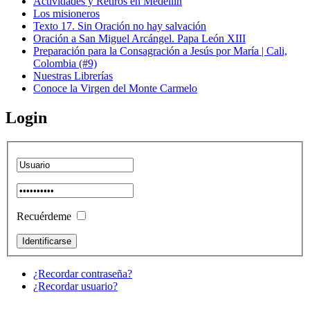
Actividades y Retiros en Medellín
Los misioneros
Texto 17. Sin Oración no hay salvación
Oración a San Miguel Arcángel. Papa León XIII
Preparación para la Consagración a Jesús por María | Cali,
Colombia (#9)
Nuestras Librerías
Conoce la Virgen del Monte Carmelo
Login
Recuérdeme
¿Recordar contraseña?
¿Recordar usuario?