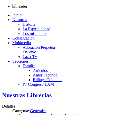
Inicio
Nosotros
Historia
La Espiritualidad
Los misioneros
Consagración
Multimedia
Adoración Perpetua
En Vivo
LazosTv
Secciones
Familia
Artículos
Amor Fecundo
Billings Colombia
IV Congreso LAM
Nuestras Librerías
Detalles
Categoría:
Generales