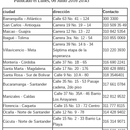
Publicado el Lunes, 06 Junio 2016 20:45
ciudad
dirección
Contacto
Barranquilla – Atlántico
Calle 63 No. 41 – 124
300 3300
San Carlos - Antioquia
Carrera 19 No. 19 – 14
310 509 35 49
Maicao - Guajira
Carrera 12 No. 13 - 22
310 842 5354
Ibagué - Tolima
Carrera 3ra. No. 12 - 54
310 855 0069
Carrera 39 No. 14 b - 34
Villavicencio - Meta
Séptima etapa de la
310 220 3930
esperanza
Montería - Córdoba
Calle 37 No. 1B - 65
316 690 2241
Santa Marta - Magdalena
Calle 17 No. 20 - 176
300 428 8881
Santa Rosa - Sur de Bolivar
Calle 9 No. 10 A - 80
318 3546401
Calle 35 No. 15 - 53 Pasaje
Bucaramanga - Santander
317 661 0784
cadena, 2do piso
Calle 37 No. 35A - 46 Barrio
Manizales - Caldas
312 812 9532
Los Arrayanes
Florencia - Caqueta
Calle 15 No. 13 - 72 Centro
311 777 8115
Ocaña - Norte de Santander
Calle 12 No. 9 - 78
314 428 9402
Calle 15 No. 2 - 33 Barrio La
Cúcuta - Norte de Santander
316 314 9071
Playa