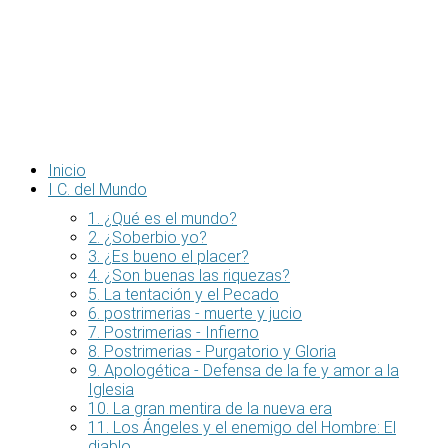
Inicio
I C. del Mundo
1. ¿Qué es el mundo?
2. ¿Soberbio yo?
3. ¿Es bueno el placer?
4. ¿Son buenas las riquezas?
5. La tentación y el Pecado
6. postrimerias - muerte y jucio
7. Postrimerias - Infierno
8. Postrimerias - Purgatorio y Gloria
9. Apologética - Defensa de la fe y amor a la
Iglesia
10. La gran mentira de la nueva era
11. Los Ángeles y el enemigo del Hombre: El
diablo