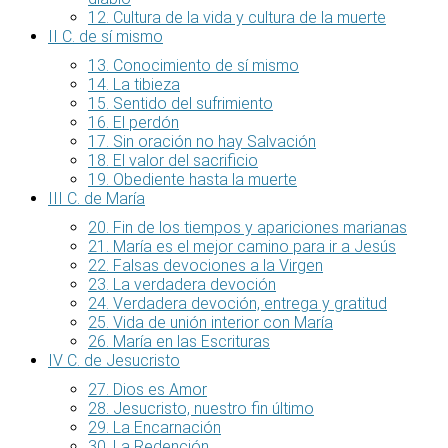
12. Cultura de la vida y cultura de la muerte
II C. de sí mismo
13. Conocimiento de sí mismo
14. La tibieza
15. Sentido del sufrimiento
16. El perdón
17. Sin oración no hay Salvación
18. El valor del sacrificio
19. Obediente hasta la muerte
III C. de María
20. Fin de los tiempos y apariciones marianas
21. María es el mejor camino para ir a Jesús
22. Falsas devociones a la Virgen
23. La verdadera devoción
24. Verdadera devoción, entrega y gratitud
25. Vida de unión interior con María
26. María en las Escrituras
IV C. de Jesucristo
27. Dios es Amor
28. Jesucristo, nuestro fin último
29. La Encarnación
30. La Redención